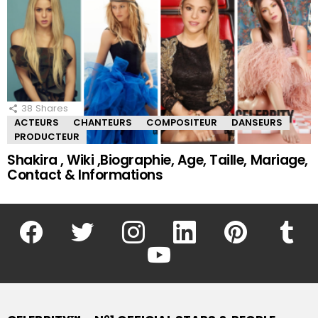
38
Shares
ACTEURS
CHANTEURS
COMPOSITEUR
DANSEURS
PRODUCTEUR
Shakira , Wiki ,Biographie, Age, Taille, Mariage,
Contact & Informations
facebook
twitter
instagram
linkedin
pinterest
tumblr
youtube