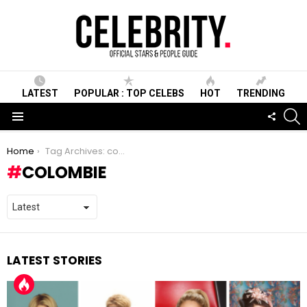
LATEST
POPULAR : TOP CELEBS
HOT
TRENDING
S
FOLLO
US
Menu
You are here:
Home
Tag Archives: colombie
COLOMBIE
LATEST STORIES