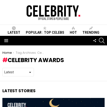
LATEST
POPULAR : TOP CELEBS
HOT
TRENDING
S
FOLLO
US
Menu
You are here:
Home
Tag Archives: Celebrity Awards
CELEBRITY AWARDS
LATEST STORIES