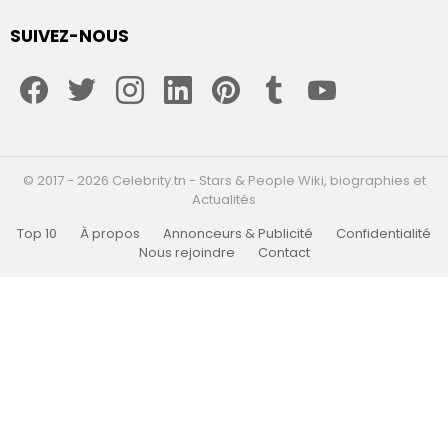
SUIVEZ-NOUS
facebook
twitter
instagram
linkedin
pinterest
tumblr
youtube
© 2017 - 2026 Celebrity.tn - Stars & People Wiki, biographies et
Actualités
Top 10
À propos
Annonceurs & Publicité
Confidentialité
Nous rejoindre
Contact