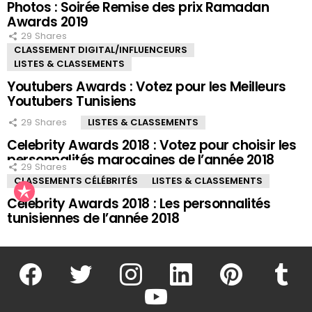
Photos : Soirée Remise des prix Ramadan
Awards 2019
29
Shares
CLASSEMENT DIGITAL/INFLUENCEURS
LISTES & CLASSEMENTS
Youtubers Awards : Votez pour les Meilleurs
Youtubers Tunisiens
29
Shares
LISTES & CLASSEMENTS
Celebrity Awards 2018 : Votez pour choisir les
personnalités marocaines de l’année 2018
29
Shares
CLASSEMENTS CÉLÉBRITÉS
LISTES & CLASSEMENTS
Celebrity Awards 2018 : Les personnalités
tunisiennes de l’année 2018
facebook
twitter
instagram
linkedin
pinterest
tumblr
youtube