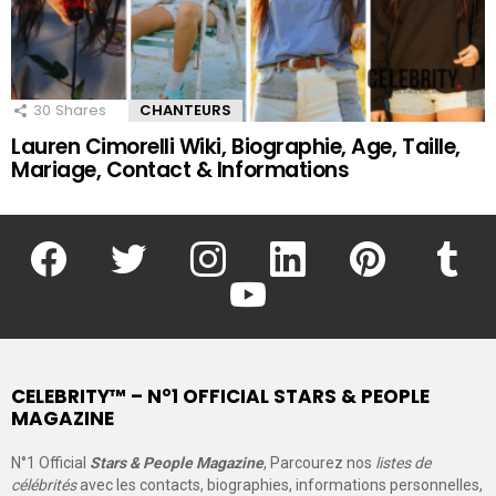
30
Shares
CHANTEURS
Lauren Cimorelli Wiki, Biographie, Age, Taille,
Mariage, Contact & Informations
facebook
twitter
instagram
linkedin
pinterest
tumblr
youtube
CELEBRITY™ – N°1 OFFICIAL STARS & PEOPLE
MAGAZINE
N°1 Official
Stars & People Magazine
, Parcourez nos
listes de
célébrités
avec les contacts, biographies, informations personnelles,