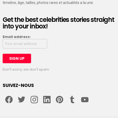
timeline, âge, tailles, photos rares et actualités a la une.
Get the best celebrities stories straight
into your inbox!
Email address:
Don't worry, we don't spam
SUIVEZ-NOUS
facebook
twitter
instagram
linkedin
pinterest
tumblr
youtube