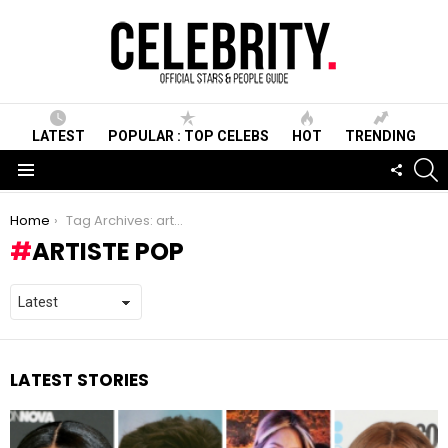
LATEST
POPULAR : TOP CELEBS
HOT
TRENDING
S
FOLLO
US
Menu
You are here:
Home
Tag Archives: artiste pop
ARTISTE POP
LATEST STORIES