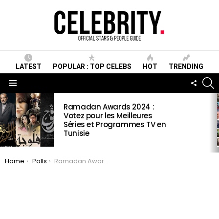
LATEST
POPULAR : TOP CELEBS
HOT
TRENDING
S
FOLLO
US
Menu
LATEST
Ramadan Awards 2024 :
STORIES
Votez pour les Meilleures
Séries et Programmes TV en
Tunisie
You are here:
Home
Polls
Ramadan Awards 2019 Acteurs hommes