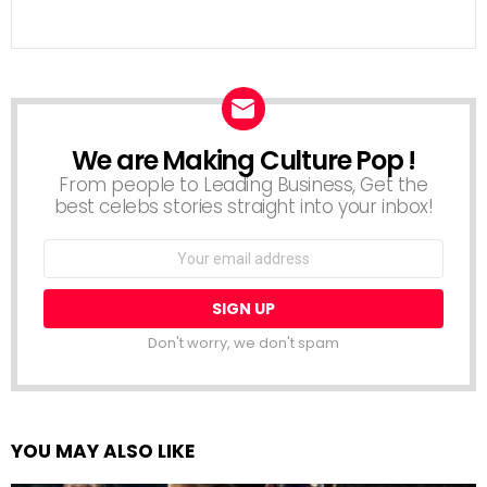
We are Making Culture Pop !
NEWSLETTER
From people to Leading Business, Get the
best celebs stories straight into your inbox!
Email
address:
Don't worry, we don't spam
YOU MAY ALSO LIKE