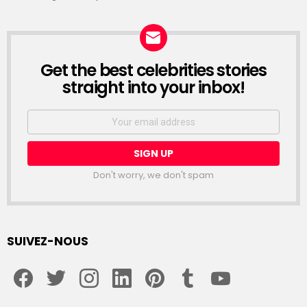
Get the best celebrities stories
straight into your inbox!
Email
address:
Don't worry, we don't spam
SUIVEZ-NOUS
facebook
twitter
instagram
linkedin
pinterest
tumblr
youtube