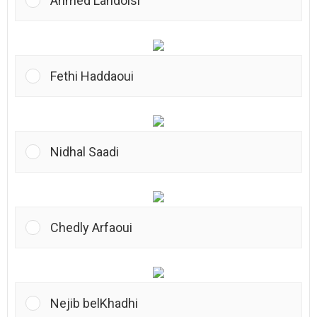
Ahmed Landolsi
Fethi Haddaoui
Nidhal Saadi
Chedly Arfaoui
Nejib belKhadhi