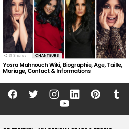
31
Shares
CHANTEURS
Yosra Mahnouch Wiki, Biographie, Age, Taille,
Mariage, Contact & Informations
facebook
twitter
instagram
linkedin
pinterest
tumblr
youtube