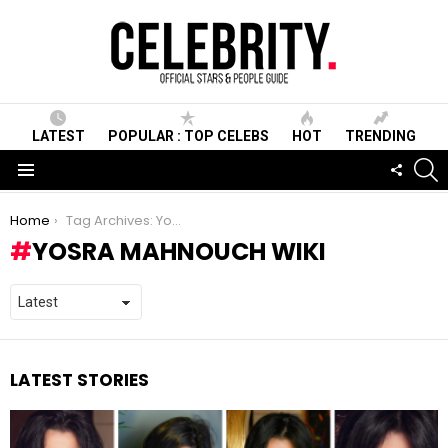
LATEST
POPULAR : TOP CELEBS
HOT
TRENDING
S
FOLLO
US
Menu
You are here:
Home
Tag Archives: Yosra Mahnouch wiki
YOSRA MAHNOUCH WIKI
LATEST STORIES