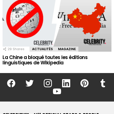
29
Shares
ACTUALITÉS
MAGAZINE
La Chine a bloqué toutes les éditions
linguistiques de Wikipedia
facebook
twitter
instagram
linkedin
pinterest
tumblr
youtube