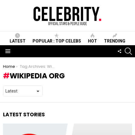
LATEST
POPULAR : TOP CELEBS
HOT
TRENDING
S
FOLLO
US
Menu
You are here:
Home
Tag Archives: Wikipedia org
WIKIPEDIA ORG
LATEST STORIES