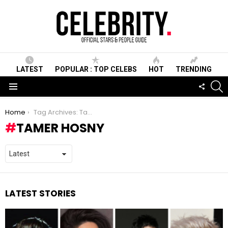
LATEST
POPULAR : TOP CELEBS
HOT
TRENDING
S
FOLLO
US
Menu
You are here:
Home
Tag Archives: Tamer Hosny
TAMER HOSNY
LATEST STORIES