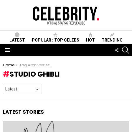
LATEST
POPULAR : TOP CELEBS
HOT
TRENDING
S
FOLLO
US
Menu
You are here:
Home
Tag Archives: Studio Ghibli
STUDIO GHIBLI
LATEST STORIES