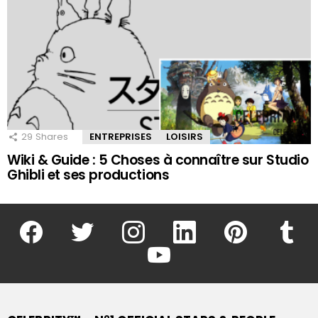
29
Shares
ENTREPRISES
LOISIRS
Wiki & Guide : 5 Choses à connaître sur Studio
Ghibli et ses productions
facebook
twitter
instagram
linkedin
pinterest
tumblr
youtube