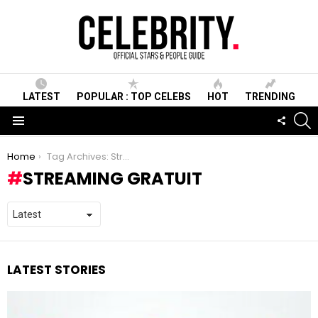
LATEST
POPULAR : TOP CELEBS
HOT
TRENDING
S
FOLLO
US
Menu
You are here:
Home
Tag Archives: Streaming Gratuit
STREAMING GRATUIT
LATEST STORIES