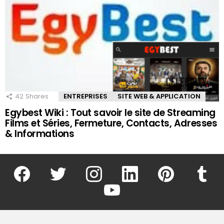
42
Shares
ENTREPRISES
SITE WEB & APPLICATION
Egybest Wiki : Tout savoir le site de Streaming
Films et Séries, Fermeture, Contacts, Adresses
& Informations
facebook
twitter
instagram
linkedin
pinterest
tumblr
youtube