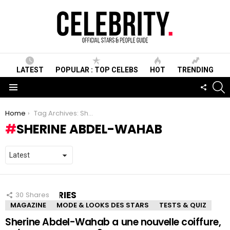
LATEST
POPULAR : TOP CELEBS
HOT
TRENDING
S
FOLLO
US
Menu
You are here:
Home
Tag Archives: Sherine Abdel-Wahab
SHERINE ABDEL-WAHAB
LATEST STORIES
30
Shares
MAGAZINE
MODE & LOOKS DES STARS
TESTS & QUIZ
Sherine Abdel-Wahab a une nouvelle coiffure,