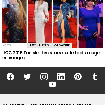
29
Shares
ACTUALITÉS
MAGAZINE
JCC 2018 Tunisie : Les stars sur le tapis rouge
en images
facebook
twitter
instagram
linkedin
pinterest
tumblr
youtube