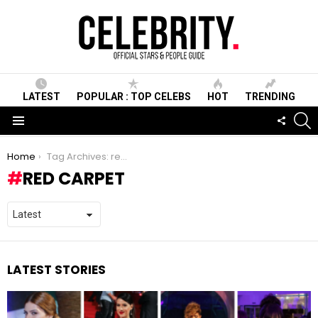
LATEST
POPULAR : TOP CELEBS
HOT
TRENDING
S
FOLLO
US
Menu
You are here:
Home
Tag Archives: red carpet
RED CARPET
LATEST STORIES