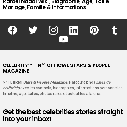
Rafael Nadal Wiki, Biographie, Age, Taille,
Mariage, Famille & Informations
facebook
twitter
instagram
linkedin
pinterest
tumblr
youtube
CELEBRITY™ – N°1 OFFICIAL STARS & PEOPLE
MAGAZINE
N°1 Official
Stars & People Magazine
, Parcourez nos
listes de
célébrités
avec les contacts, biographies, informations personnelles,
timeline, âge, tailles, photos rares et actualités a la une.
Get the best celebrities stories straight
into your inbox!