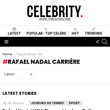
LATEST
POPULAR : TOP CELEBS
HOT
TRENDING
S
FOLLO
US
Menu
You are here:
Home
Tag Archives: Rafael Nadal Carrière
RAFAEL NADAL CARRIÈRE
LATEST STORIES
29
Shares
JOUEURS DE TENNIS
SPORT