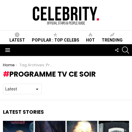
LATEST
POPULAR : TOP CELEBS
HOT
TRENDING
S
FOLLO
US
Menu
You are here:
Home
Tag Archives: Programme TV ce soir
PROGRAMME TV CE SOIR
LATEST STORIES