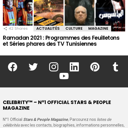
42
Shares
ACTUALITÉS
CULTURE
MAGAZINE
Ramadan 2021 : Programmes des Feuilletons
et Séries phares des TV Tunisiennes
facebook
twitter
instagram
linkedin
pinterest
tumblr
youtube
CELEBRITY™ – N°1 OFFICIAL STARS & PEOPLE
MAGAZINE
N°1 Official
Stars & People Magazine
, Parcourez nos
listes de
célébrités
avec les contacts, biographies, informations personnelles,