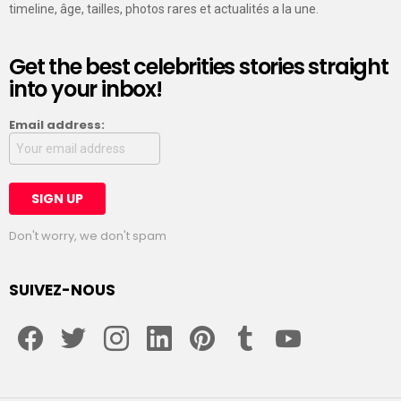
timeline, âge, tailles, photos rares et actualités a la une.
Get the best celebrities stories straight
into your inbox!
Email address:
Don't worry, we don't spam
SUIVEZ-NOUS
facebook
twitter
instagram
linkedin
pinterest
tumblr
youtube