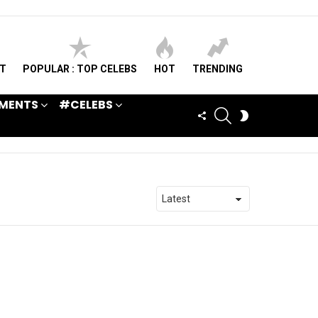
ST
POPULAR : TOP CELEBS
HOT
TRENDING
MENTS
#CELEBS
SEARCH
FOLLOW
SWITCH
US
SKIN