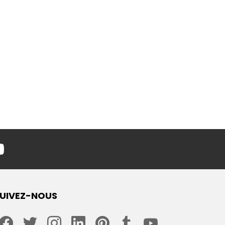
youtube
UIVEZ-NOUS
facebook
twitter
instagram
linkedin
pinterest
tumblr
youtube