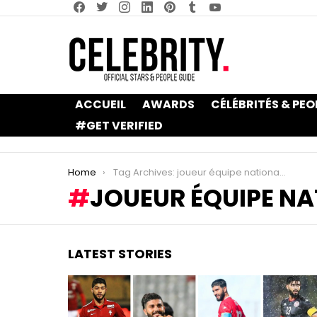
facebook
twitter
instagram
linkedin
pinterest
tumblr
youtube
ACCUEIL
AWARDS
CÉLÉBRITÉS & PEO
#GET VERIFIED
You are here:
Home
Tag Archives: joueur équipe nationale
JOUEUR ÉQUIPE NA
LATEST STORIES