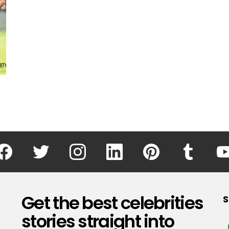
facebook
twitter
instagram
linkedin
pinterest
tumblr
Get the best celebrities
S
stories straight into