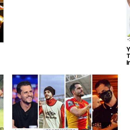
Y
T
I