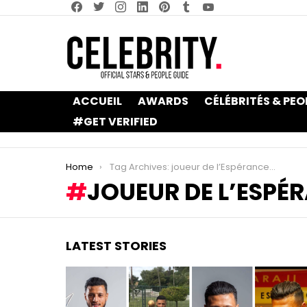
facebook
twitter
instagram
linkedin
pinterest
tumblr
youtube
ACCUEIL
AWARDS
CÉLÉBRITÉS & PEO
#GET VERIFIED
You are here:
Home
Tag Archives: joueur de l’Espérance sportive de Tunis
JOUEUR DE L’ESPÉR
LATEST STORIES