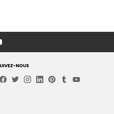
youtube
UIVEZ-NOUS
facebook
twitter
instagram
linkedin
pinterest
tumblr
youtube