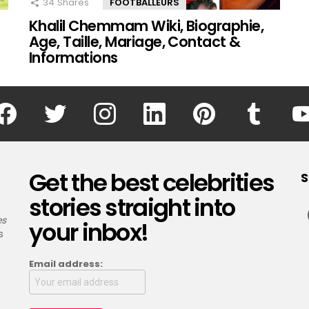
34
Shares
FOOTBALLEURS
Khalil Chemmam Wiki, Biographie,
Age, Taille, Mariage, Contact &
Informations
facebook
twitter
instagram
linkedin
pinterest
tumblr
Get the best celebrities
S
stories straight into
es
your inbox!
s
Email address: