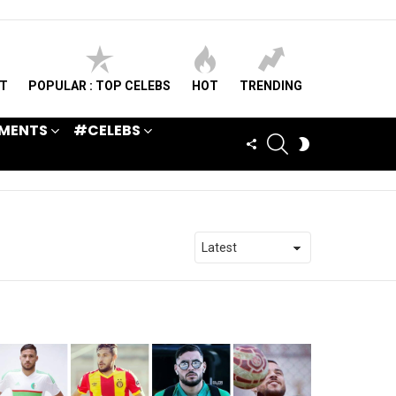
ST
POPULAR : TOP CELEBS
HOT
TRENDING
MENTS
#CELEBS
SEARCH
FOLLOW
SWITCH
US
SKIN