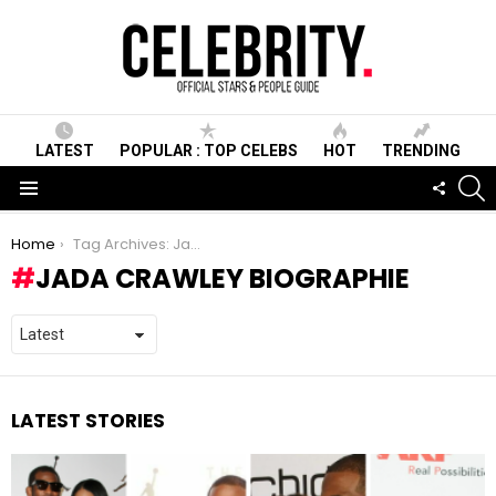
LATEST
POPULAR : TOP CELEBS
HOT
TRENDING
S
FOLLO
US
Menu
You are here:
Home
Tag Archives: Jada Crawley biographie
JADA CRAWLEY BIOGRAPHIE
LATEST STORIES