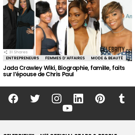
31
Shares
ENTREPRENEURS
FEMMES D’AFFAIRES
MODE & BEAUTÉ
Jada Crawley Wiki, Biographie, famille, faits
sur l’épouse de Chris Paul
facebook
twitter
instagram
linkedin
pinterest
tumblr
youtube