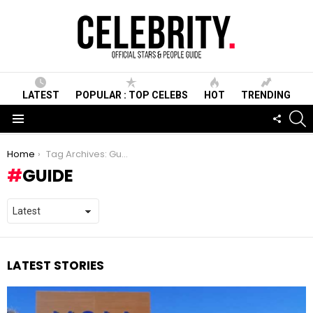
LATEST
POPULAR : TOP CELEBS
HOT
TRENDING
S
FOLLO
US
Menu
You are here:
Home
Tag Archives: Guide
GUIDE
LATEST STORIES