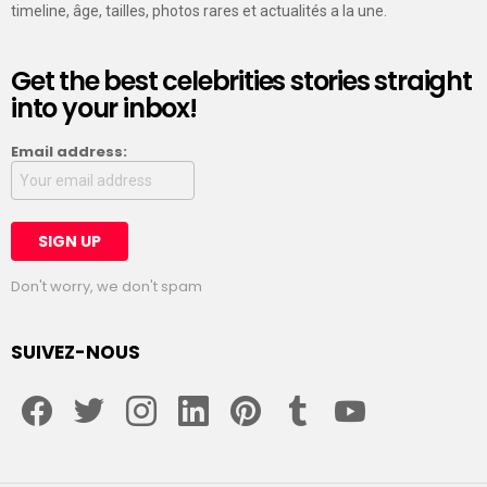
timeline, âge, tailles, photos rares et actualités a la une.
Get the best celebrities stories straight
into your inbox!
Email address:
Don't worry, we don't spam
SUIVEZ-NOUS
facebook
twitter
instagram
linkedin
pinterest
tumblr
youtube