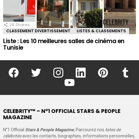
29
Shares
CLASSEMENT DIVERTISSEMENT
LISTES & CLASSEMENTS
Liste : Les 10 meilleures salles de cinéma en
Tunisie
facebook
twitter
instagram
linkedin
pinterest
tumblr
youtube
CELEBRITY™ – N°1 OFFICIAL STARS & PEOPLE
MAGAZINE
N°1 Official
Stars & People Magazine
, Parcourez nos
listes de
célébrités
avec les contacts, biographies, informations personnelles,