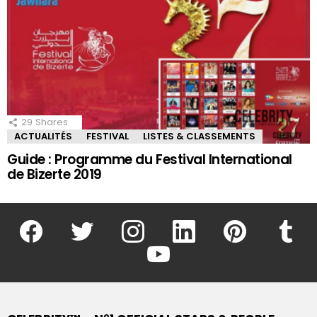
29
Shares
ACTUALITÉS
FESTIVAL
LISTES & CLASSEMENTS
Guide : Programme du Festival International
de Bizerte 2019
facebook
twitter
instagram
linkedin
pinterest
tumblr
youtube