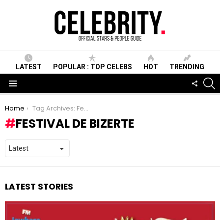
LATEST
POPULAR : TOP CELEBS
HOT
TRENDING
S
FOLLO
US
Menu
You are here:
Home
Tag Archives: Festival de Bizerte
FESTIVAL DE BIZERTE
LATEST STORIES