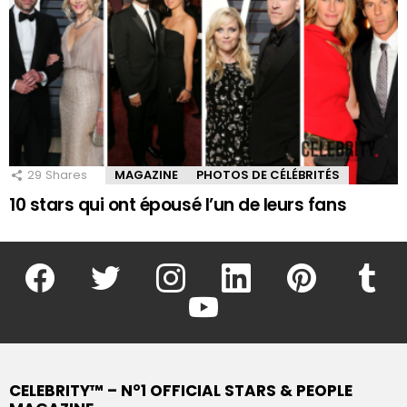
29
Shares
MAGAZINE
PHOTOS DE CÉLÉBRITÉS
10 stars qui ont épousé l’un de leurs fans
facebook
twitter
instagram
linkedin
pinterest
tumblr
youtube
CELEBRITY™ – N°1 OFFICIAL STARS & PEOPLE