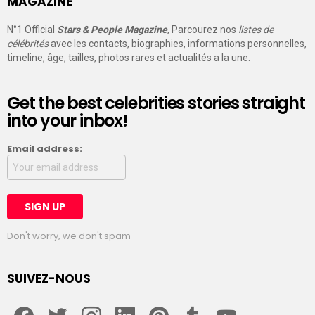
MAGAZINE
N°1 Official
Stars & People Magazine
, Parcourez nos
listes de
célébrités
avec les contacts, biographies, informations personnelles,
timeline, âge, tailles, photos rares et actualités a la une.
Get the best celebrities stories straight
into your inbox!
Email address:
Don't worry, we don't spam
SUIVEZ-NOUS
facebook
twitter
instagram
linkedin
pinterest
tumblr
youtube