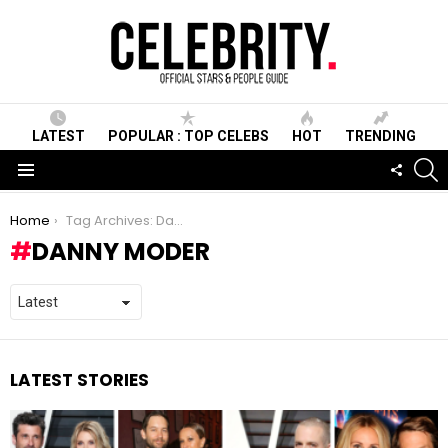
LATEST
POPULAR : TOP CELEBS
HOT
TRENDING
S
FOLLO
US
Menu
You are here:
Home
Tag Archives: Danny Moder
DANNY MODER
LATEST STORIES