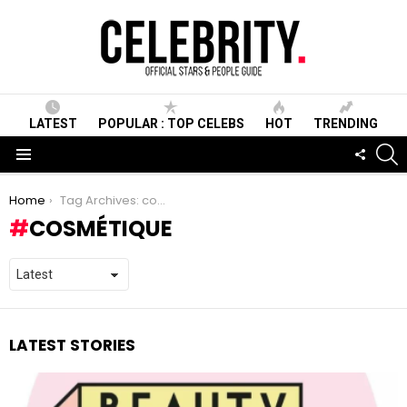
LATEST
POPULAR : TOP CELEBS
HOT
TRENDING
S
FOLLO
US
Menu
You are here:
Home
Tag Archives: cosmétique
COSMÉTIQUE
LATEST STORIES