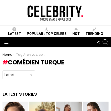
LATEST
POPULAR : TOP CELEBS
HOT
TRENDING
S
FOLLO
US
Menu
You are here:
Home
Tag Archives: comédien turque
COMÉDIEN TURQUE
LATEST STORIES