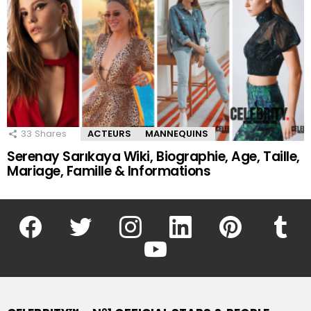
33
Shares
ACTEURS
MANNEQUINS
Serenay Sarıkaya Wiki, Biographie, Age, Taille,
Mariage, Famille & Informations
facebook
twitter
instagram
linkedin
pinterest
tumblr
youtube