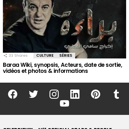
33
Shares
CULTURE
SÉRIES
Baraa Wiki, synopsis, Acteurs, date de sortie,
vidéos et photos & informations
facebook
twitter
instagram
linkedin
pinterest
tumblr
youtube