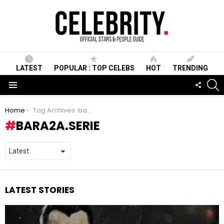
LATEST
POPULAR : TOP CELEBS
HOT
TRENDING
S
FOLLO
US
Menu
You are here:
Home
Tag Archives: bara2a.serie
BARA2A.SERIE
LATEST STORIES