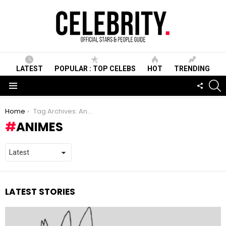
LATEST
POPULAR : TOP CELEBS
HOT
TRENDING
S
FOLLO
US
Menu
You are here:
Home
Tag Archives: Animes
ANIMES
LATEST STORIES