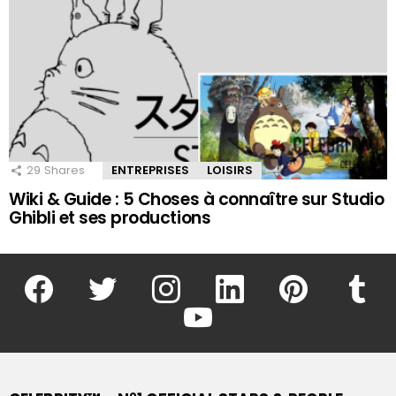
29
Shares
ENTREPRISES
LOISIRS
Wiki & Guide : 5 Choses à connaître sur Studio
Ghibli et ses productions
facebook
twitter
instagram
linkedin
pinterest
tumblr
youtube