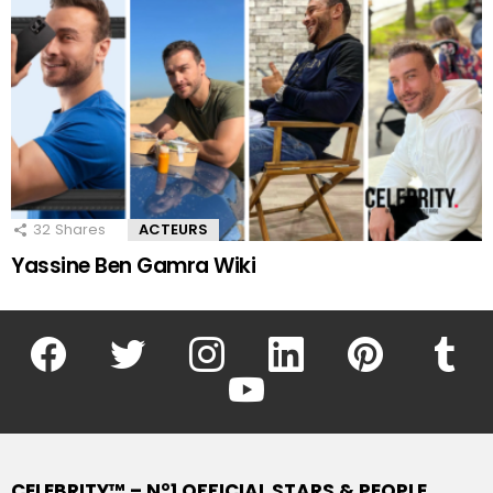
32
Shares
ACTEURS
Yassine Ben Gamra Wiki
facebook
twitter
instagram
linkedin
pinterest
tumblr
youtube
CELEBRITY™ – N°1 OFFICIAL STARS & PEOPLE