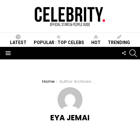
LATEST
POPULAR : TOP CELEBS
HOT
TRENDING
S
FOLLO
US
Menu
You are here:
Home
Author Archives: Eya Jemai
EYA JEMAI