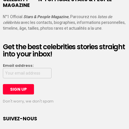
MAGAZINE
N°1 Official
Stars & People Magazine
, Parcourez nos
listes de
célébrités
avec les contacts, biographies, informations personnelles,
timeline, âge, tailles, photos rares et actualités a la une.
Get the best celebrities stories straight
into your inbox!
Email address:
Don't worry, we don't spam
SUIVEZ-NOUS
facebook
twitter
instagram
linkedin
pinterest
tumblr
youtube